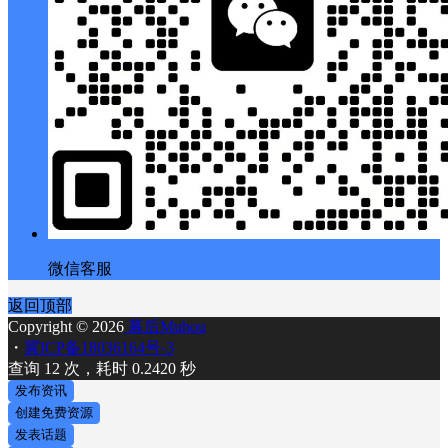
微信客服
返回顶部
Copyright © 2026
幕后Muhou
・
冀ICP备18036164号-3
查询 12 次，耗时 0.2420 秒
发布资讯
创建免费资源
发表话题