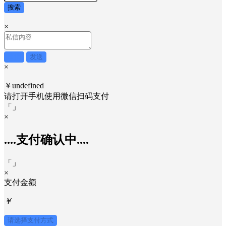
搜索
×
取消
发送
×
￥undefined
请打开手机使用
微信
扫码支付
「
」
×
....支付确认中....
「
」
×
支付金额
￥
请选择支付方式