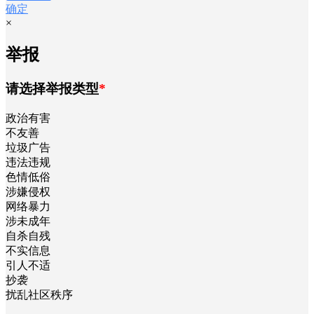
确定
×
举报
请选择举报类型
*
政治有害
不友善
垃圾广告
违法违规
色情低俗
涉嫌侵权
网络暴力
涉未成年
自杀自残
不实信息
引人不适
抄袭
扰乱社区秩序