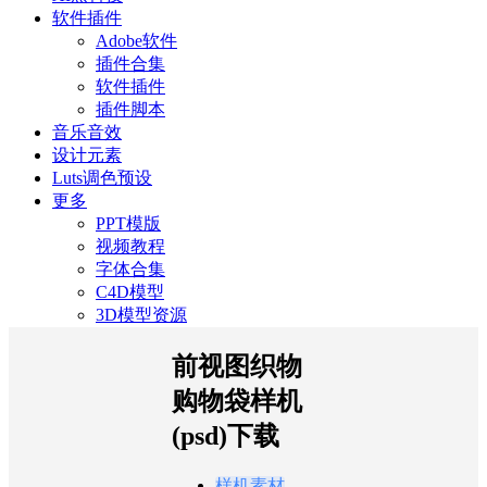
软件插件
Adobe软件
插件合集
软件插件
插件脚本
音乐音效
设计元素
Luts调色预设
更多
PPT模版
视频教程
字体合集
C4D模型
3D模型资源
前视图织物
购物袋样机
(psd)下载
样机素材