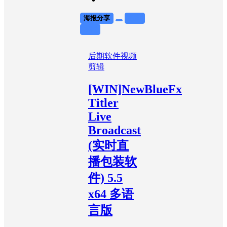
海报分享
收藏
举报
后期软件
视频
剪辑
[WIN]NewBlueFx
Titler
Live
Broadcast
(实时直
播包装软
件) 5.5
x64 多语
言版