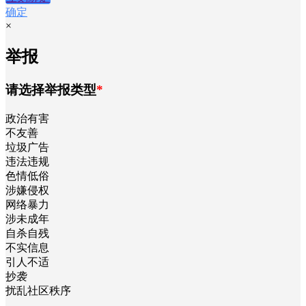
确定
×
举报
请选择举报类型
*
政治有害
不友善
垃圾广告
违法违规
色情低俗
涉嫌侵权
网络暴力
涉未成年
自杀自残
不实信息
引人不适
抄袭
扰乱社区秩序