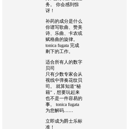
务。 你会感到惊
讶！
补药的成分是什么
你谱写歌曲、赞美
诗、乐曲、卡农或
赋格曲的旋律。
tonica fugata 完成
剩下的工作。
适合所有人的数字
贝司
只有少数专家会从
视线中弹奏花纹贝
司。 就算知道“秘
籍”，想要玩起来
也不是一件容易的
事。 tonica fugata
为您解码……
立即成为爵士乐标
准！