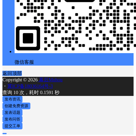
微信客服
返回顶部
Copyright © 2026
幕后Muhou
・
冀ICP备18036164号-3
查询 10 次，耗时 0.1591 秒
发布资讯
创建免费资源
发表话题
发布问答
提交工单