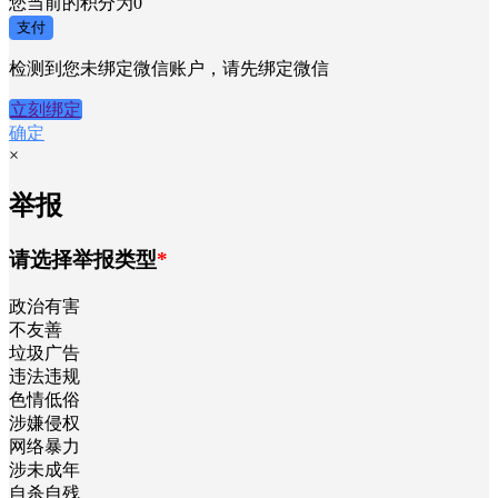
您当前的积分为
0
支付
检测到您未绑定微信账户，请先绑定微信
立刻绑定
确定
×
举报
请选择举报类型
*
政治有害
不友善
垃圾广告
违法违规
色情低俗
涉嫌侵权
网络暴力
涉未成年
自杀自残