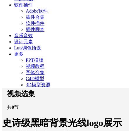
软件插件
Adobe软件
插件合集
软件插件
插件脚本
音乐音效
设计元素
Luts调色预设
更多
PPT模版
视频教程
字体合集
C4D模型
3D模型资源
视频选集
共
0
节
史诗级黑暗背景光线logo展示