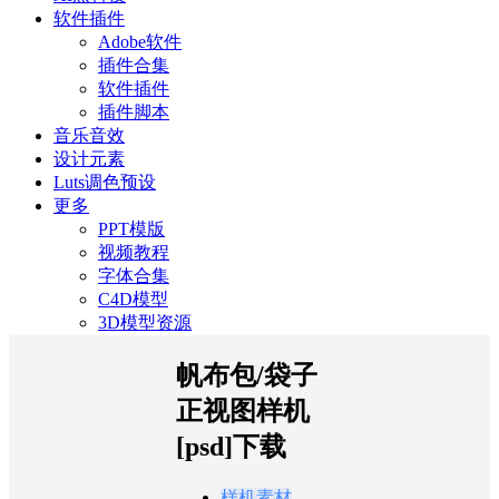
软件插件
Adobe软件
插件合集
软件插件
插件脚本
音乐音效
设计元素
Luts调色预设
更多
PPT模版
视频教程
字体合集
C4D模型
3D模型资源
帆布包/袋子
正视图样机
[psd]下载
样机素材