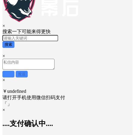
×
搜索一下可能来得更快
搜索
×
取消
发送
×
￥undefined
请打开手机使用
微信
扫码支付
「
」
×
....支付确认中....