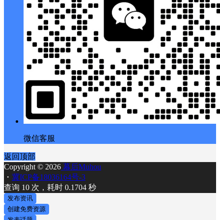
微信客服
返回顶部
Copyright © 2026
幕后Muhou
・
冀ICP备18036164号-3
查询 10 次，耗时 0.1704 秒
发布资讯
创建免费资源
发表话题