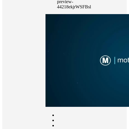
preview-
44218ekjrWSFBsl