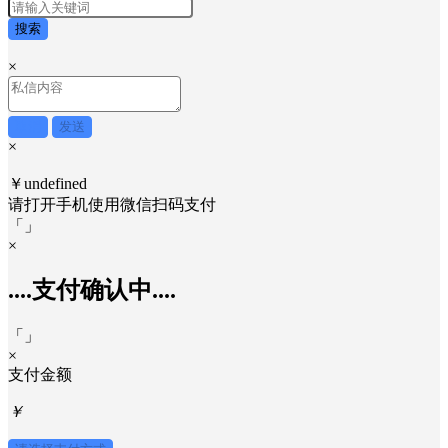
搜索
×
取消
发送
×
￥undefined
请打开手机使用
微信
扫码支付
「
」
×
....支付确认中....
「
」
×
支付金额
￥