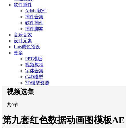
软件插件
Adobe软件
插件合集
软件插件
插件脚本
音乐音效
设计元素
Luts调色预设
更多
PPT模版
视频教程
字体合集
C4D模型
3D模型资源
视频选集
共
0
节
第九套红色数据动画图模板AE