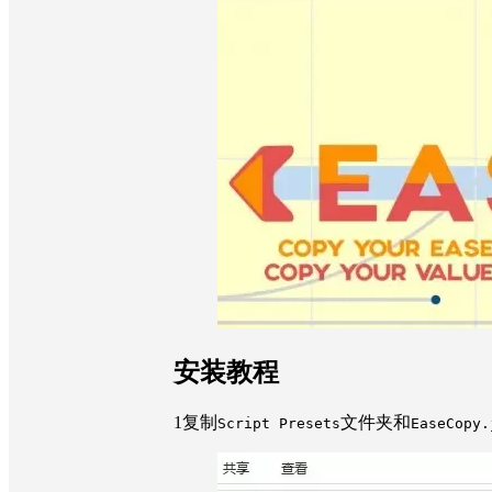
安装教程
1
复制
文件夹和
Script Presets
EaseCopy.