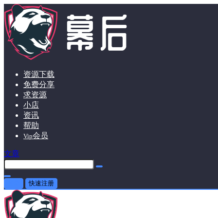
资源下载
免费分享
求资源
小店
资讯
帮助
会员
Vip
文章
登录
快速注册