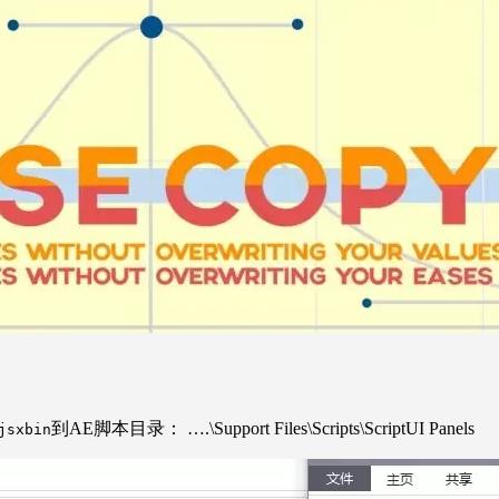
到AE脚本目录： ….\Support Files\Scripts\ScriptUI Panels
jsxbin