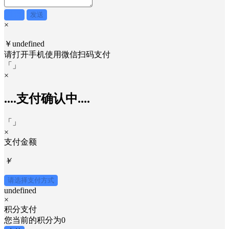
取消
发送
×
￥undefined
请打开手机使用
微信
扫码支付
「
」
×
....支付确认中....
「
」
×
支付金额
￥
请选择支付方式
undefined
×
积分支付
您当前的积分为
0