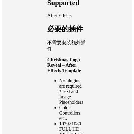
Supported
After Effects
必要的插件
不需要安装额外插
件
Christmas Logo
Reveal – After
Effects Template
No plugins
are required
*Text and
Image
Placeholders
Color
Controllers
etc..
1920×1080
FULL HD