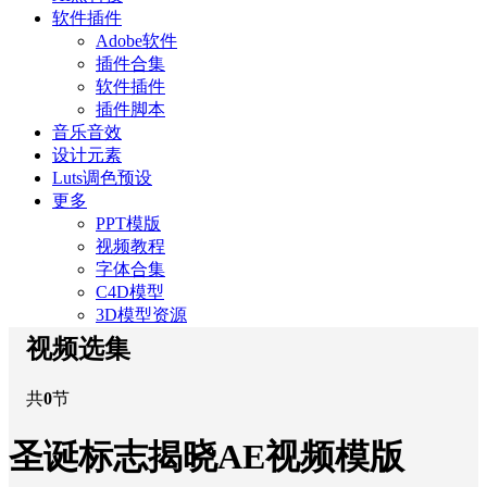
软件插件
Adobe软件
插件合集
软件插件
插件脚本
音乐音效
设计元素
Luts调色预设
更多
PPT模版
视频教程
字体合集
C4D模型
3D模型资源
视频选集
共
0
节
圣诞标志揭晓AE视频模版