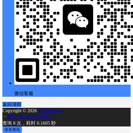
微信客服
返回顶部
Copyright © 2026
幕后Muhou
・
冀ICP备18036164号-3
查询 8 次，耗时 0.1605 秒
发布资讯