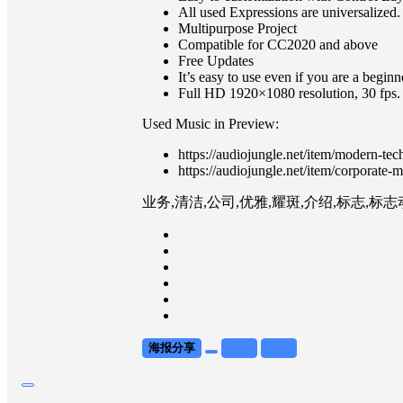
All used Expressions are universalized.
Multipurpose Project
Compatible for CC2020 and above
Free Updates
It’s easy to use even if you are a beginne
Full HD 1920×1080 resolution, 30 fps.
Used Music in Preview:
https://audiojungle.net/item/modern-te
https://audiojungle.net/item/corporate
业务,清洁,公司,优雅,耀斑,介绍,标志,标
海报分享
收藏
举报