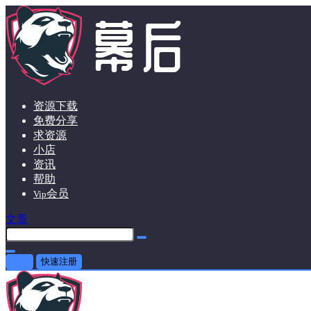
资源下载
免费分享
求资源
小店
资讯
帮助
会员
Vip
文章
登录
快速注册