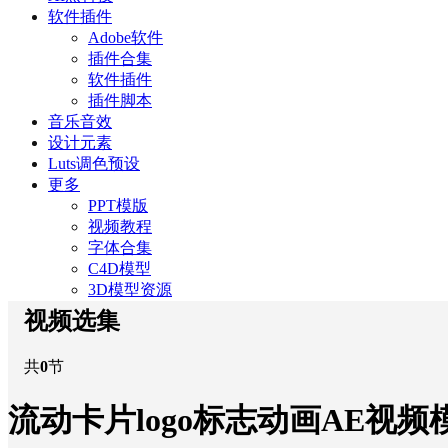
软件插件
Adobe软件
插件合集
软件插件
插件脚本
音乐音效
设计元素
Luts调色预设
更多
PPT模版
视频教程
字体合集
C4D模型
3D模型资源
视频选集
共
0
节
流动卡片logo标志动画AE视频模版Fl