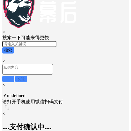
×
搜索一下可能来得更快
搜索
×
取消
发送
×
￥undefined
请打开手机使用
微信
扫码支付
「
」
×
....支付确认中....