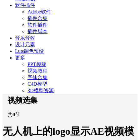
软件插件
Adobe软件
插件合集
软件插件
插件脚本
音乐音效
设计元素
Luts调色预设
更多
PPT模版
视频教程
字体合集
C4D模型
3D模型资源
视频选集
共
0
节
无人机上的logo显示AE视频模