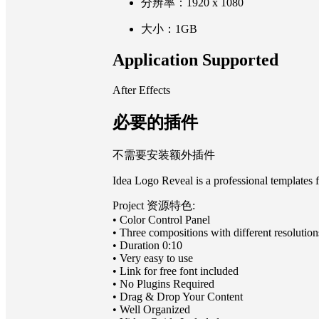
分辨率：1920 x 1080
大小：1GB
Application Supported
After Effects
必要的插件
不需要安装额外插件
Idea Logo Reveal is a professional templates f
Project 资源特色:
• Color Control Panel
• Three compositions with different resoluti
• Duration 0:10
• Very easy to use
• Link for free font included
• No Plugins Required
• Drag & Drop Your Content
• Well Organized