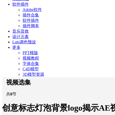
软件插件
Adobe软件
插件合集
软件插件
插件脚本
音乐音效
设计元素
Luts调色预设
更多
PPT模版
视频教程
字体合集
C4D模型
3D模型资源
视频选集
共
0
节
创意标志灯泡背景logo揭示AE视频模版