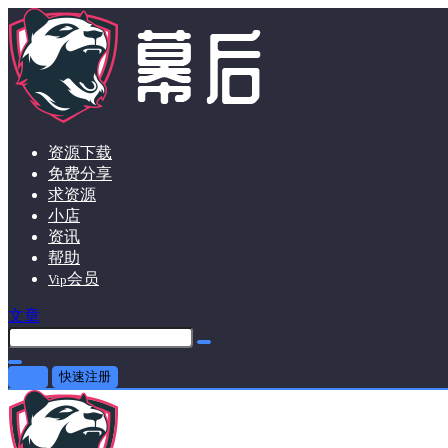
资源下载
免费分享
求资源
小店
资讯
帮助
会员
Vip
文章
登录
快速注册