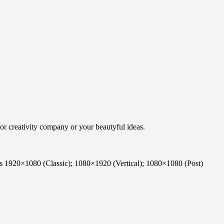
or creativity company or your beautyful ideas.
ons 1920×1080 (Classic); 1080×1920 (Vertical); 1080×1080 (Post)