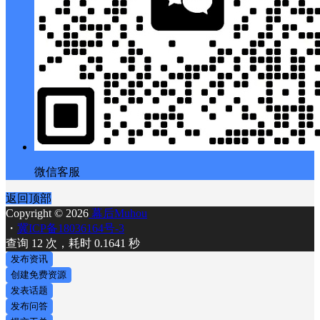
微信客服
返回顶部
Copyright © 2026
幕后Muhou
・
冀ICP备18036164号-3
查询 12 次，耗时 0.1641 秒
发布资讯
创建免费资源
发表话题
发布问答