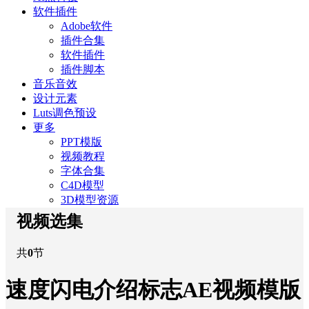
软件插件
Adobe软件
插件合集
软件插件
插件脚本
音乐音效
设计元素
Luts调色预设
更多
PPT模版
视频教程
字体合集
C4D模型
3D模型资源
视频选集
共
0
节
速度闪电介绍标志AE视频模版