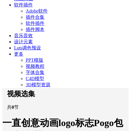
软件插件
Adobe软件
插件合集
软件插件
插件脚本
音乐音效
设计元素
Luts调色预设
更多
PPT模版
视频教程
字体合集
C4D模型
3D模型资源
视频选集
共
0
节
一直创意动画logo标志Pogo包