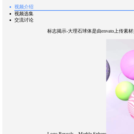
视频介绍
视频选集
交流讨论
标志揭示-大理石球体是由envato上传
Logo Reveals – Marble Sphere