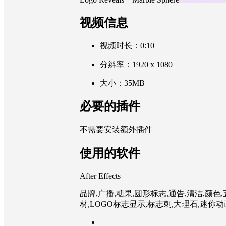
视频信息
视频时长：0:10
分辨率：1920 x 1080
大小：35MB
必要的插件
不需要安装额外插件
使用的软件
After Effects
品牌,广播,糖果,圆形标志,通告,清洁,颜色
材,LOGO标志显示,标志刺,大理石,迷你动画,