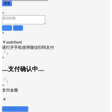
搜索
×
取消
发送
×
￥undefined
请打开手机使用
微信
扫码支付
「
」
×
....支付确认中....
「
」
×
支付金额
￥
请选择支付方式