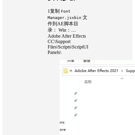
1
复制
Font
文
Manager.jsxbin
件到AE脚本目
录： Win：…
Adobe After Effects
CC\Support
Files\Scripts\ScriptUI
Panels\