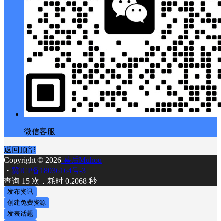
微信客服
返回顶部
Copyright © 2026
幕后Muhou
・
冀ICP备18036164号-3
查询 15 次，耗时 0.2068 秒
发布资讯
创建免费资源
发表话题