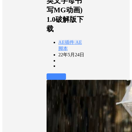
英文字母书
写MG动画)
1.0破解版下
载
AE插件
AE
脚本
22年5月24日
前往下载