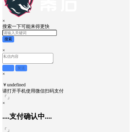
×
搜索一下可能来得更快
搜索
×
取消
发送
×
￥undefined
请打开手机使用
微信
扫码支付
「
」
×
....支付确认中....
「
」