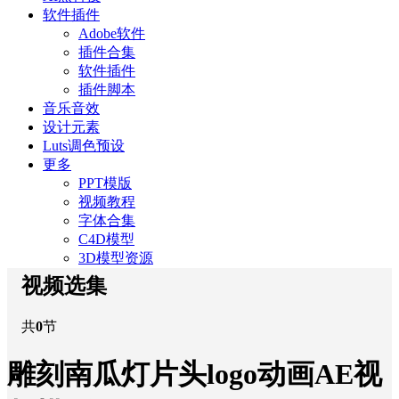
软件插件
Adobe软件
插件合集
软件插件
插件脚本
音乐音效
设计元素
Luts调色预设
更多
PPT模版
视频教程
字体合集
C4D模型
3D模型资源
视频选集
共
0
节
雕刻南瓜灯片头logo动画AE视