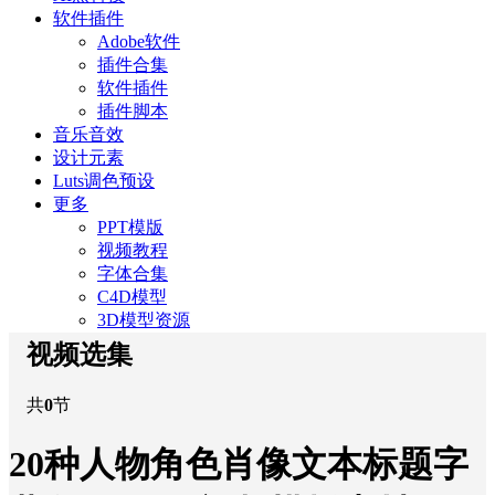
软件插件
Adobe软件
插件合集
软件插件
插件脚本
音乐音效
设计元素
Luts调色预设
更多
PPT模版
视频教程
字体合集
C4D模型
3D模型资源
视频选集
共
0
节
20种人物角色肖像文本标题字