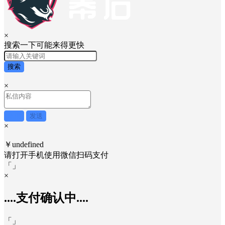
×
搜索一下可能来得更快
搜索
×
取消
发送
×
￥undefined
请打开手机使用
微信
扫码支付
「
」
×
....支付确认中....
「
」