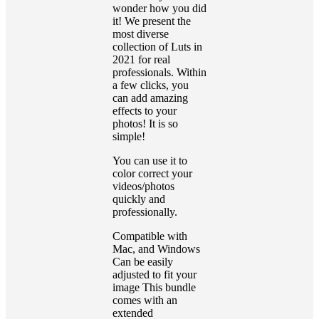
wonder how you did
it! We present the
most diverse
collection of Luts in
2021 for real
professionals. Within
a few clicks, you
can add amazing
effects to your
photos! It is so
simple!
You can use it to
color correct your
videos/photos
quickly and
professionally.
Compatible with
Mac, and Windows
Can be easily
adjusted to fit your
image This bundle
comes with an
extended