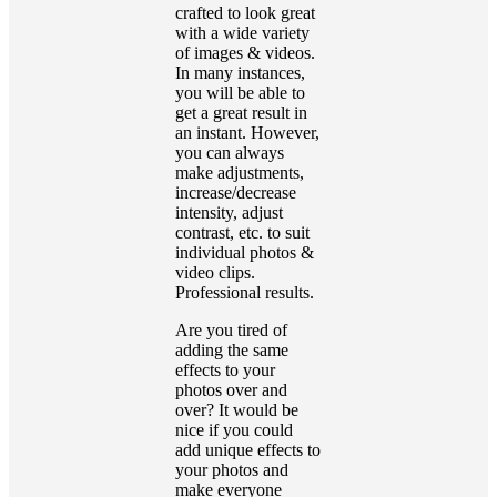
crafted to look great
with a wide variety
of images & videos.
In many instances,
you will be able to
get a great result in
an instant. However,
you can always
make adjustments,
increase/decrease
intensity, adjust
contrast, etc. to suit
individual photos &
video clips.
Professional results.
Are you tired of
adding the same
effects to your
photos over and
over? It would be
nice if you could
add unique effects to
your photos and
make everyone