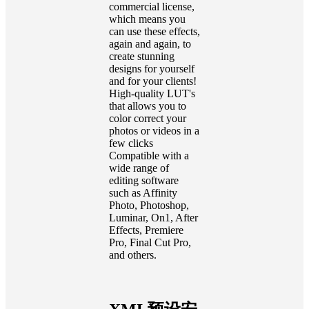
commercial license,
which means you
can use these effects,
again and again, to
create stunning
designs for yourself
and for your clients!
High-quality LUT's
that allows you to
color correct your
photos or videos in a
few clicks
Compatible with a
wide range of
editing software
such as Affinity
Photo, Photoshop,
Luminar, On1, After
Effects, Premiere
Pro, Final Cut Pro,
and others.