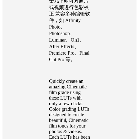
击几下即可对照片
或视频进行色彩校
正 兼容多种编辑软
件，如 Affinity
Photo、
Photoshop、
Luminar、On1、
After Effects、
Premiere Pro、Final
Cut Pro 等。
Quickly create an
amazing Cinematic
film grade using
these LUTs with
only a few clicks.
Color grading LUTs
designed to create
beautiful, Cinematic
film tones for your
photos & videos.
Each LUTs has been