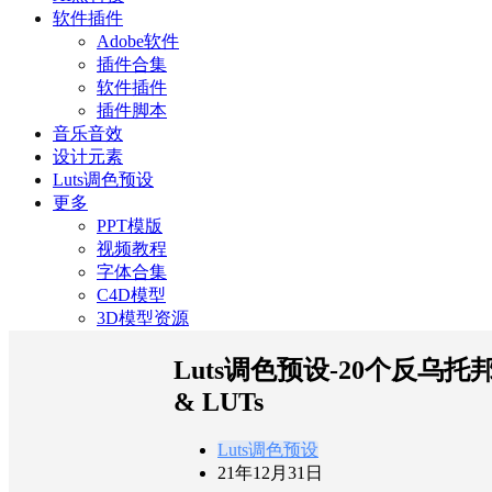
软件插件
Adobe软件
插件合集
软件插件
插件脚本
音乐音效
设计元素
Luts调色预设
更多
PPT模版
视频教程
字体合集
C4D模型
3D模型资源
Luts调色预设-20个反乌托邦城市
& LUTs
Luts调色预设
21年12月31日