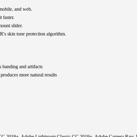
mobile, and web.
 faster.
ount slider.
s skin tone protection algorithm.
nding and artifacts
oduces more natural results
CC 2019+, Adobe Lightroom Classic CC 2019+, Adobe Camera Raw 