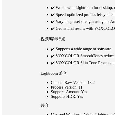
✔️ Works with Lightroom for desktop, 
✔️ Speed-optimized profiles lets you edit
✔️ Vary the preset strength using the Am
✔️ Get natural results with VOXCOLOR'
视频编辑特点
✔️ Supports a wide range of software
✔️ VOXCOLOR SmoothTones reduces ba
✔️ VOXCOLOR Skin Tone Protection pr
Lightroom 兼容
Camera Raw Version: 13.2
Process Version: 11
Supports Amount: Yes
Supports HDR: Yes
兼容
Mac and Windows: Adobe Lightroom 