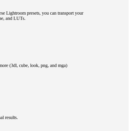
ese Lightroom presets, you can transport your
One, and LUTs.
ore (3dl, cube, look, png, and mga)
 results.