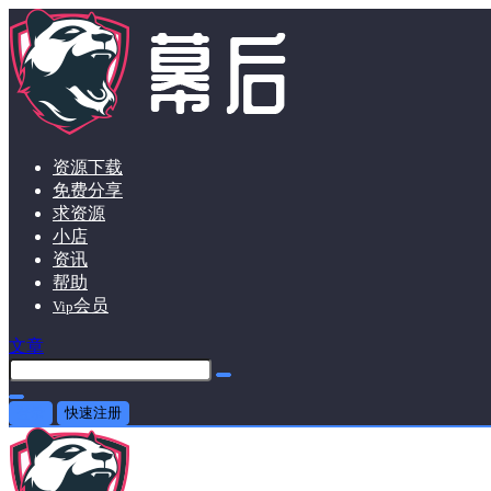
资源下载
免费分享
求资源
小店
资讯
帮助
会员
Vip
文章
登录
快速注册