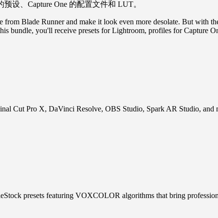
预设、Capture One 的配置文件和 LUT。
ne from Blade Runner and make it look even more desolate. But with th
this bundle, you'll receive presets for Lightroom, profiles for Capture 
 Final Cut Pro X, DaVinci Resolve, OBS Studio, Spark AR Studio, and m
ock presets featuring VOXCOLOR algorithms that bring professional