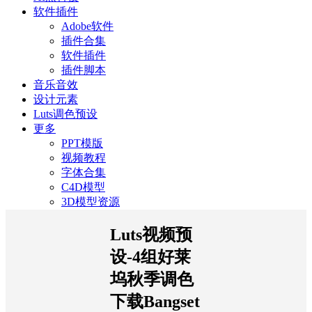
软件插件
Adobe软件
插件合集
软件插件
插件脚本
音乐音效
设计元素
Luts调色预设
更多
PPT模版
视频教程
字体合集
C4D模型
3D模型资源
Luts视频预
设-4组好莱
坞秋季调色
下载Bangset