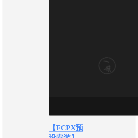
【FCPX预
设安装】