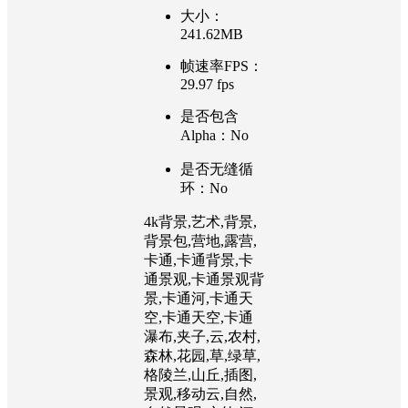
大小：
241.62MB
帧速率FPS：
29.97 fps
是否包含
Alpha：No
是否无缝循
环：No
4k背景,艺术,背景,
背景包,营地,露营,
卡通,卡通背景,卡
通景观,卡通景观背
景,卡通河,卡通天
空,卡通天空,卡通
瀑布,夹子,云,农村,
森林,花园,草,绿草,
格陵兰,山丘,插图,
景观,移动云,自然,