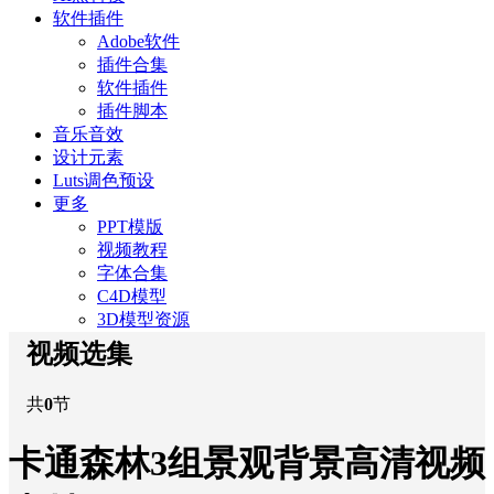
软件插件
Adobe软件
插件合集
软件插件
插件脚本
音乐音效
设计元素
Luts调色预设
更多
PPT模版
视频教程
字体合集
C4D模型
3D模型资源
视频选集
共
0
节
卡通森林3组景观背景高清视频