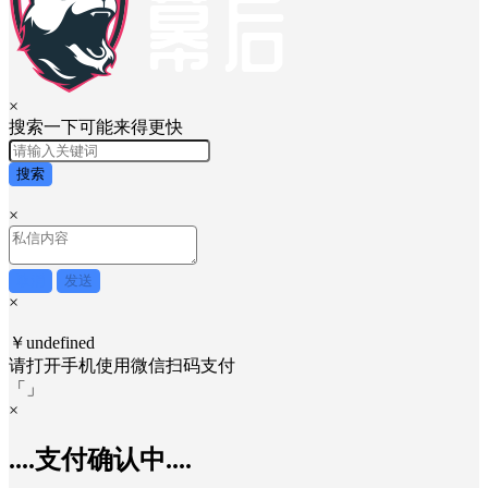
×
搜索一下可能来得更快
搜索
×
取消
发送
×
￥undefined
请打开手机使用
微信
扫码支付
「
」
×
....支付确认中....