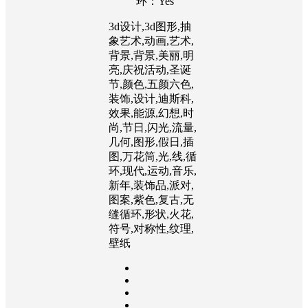
环：Yes
3d设计,3d图形,抽
象艺术,动画,艺术,
背景,背景,美丽,明
亮,庆祝活动,圣诞
节,颜色,五颜六色,
装饰,设计,迪斯科,
效果,能源,幻想,时
尚,节日,闪光,流量,
几何,图形,假日,插
图,万花筒,光,线,循
环,现代,运动,音乐,
新年,装饰品,派对,
图案,紫色,复古,无
缝循环,形状,火花,
符号,对称性,纹理,
壁纸