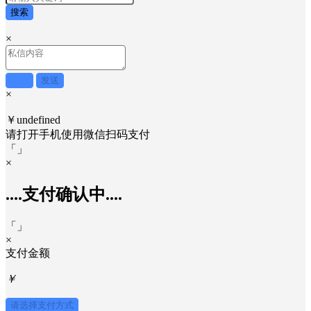
搜索
×
取消
发送
×
￥undefined
请打开手机使用
微信
扫码支付
「
」
×
....支付确认中....
「
」
×
支付金额
￥
请选择支付方式