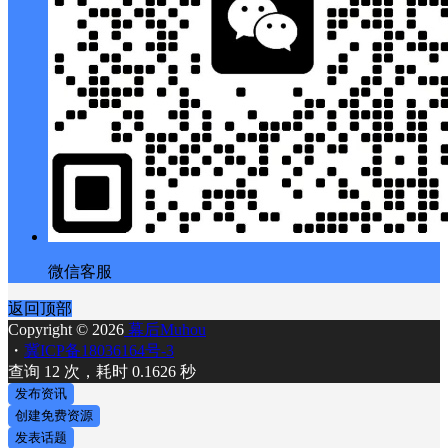
微信客服
返回顶部
Copyright © 2026
幕后Muhou
・
冀ICP备18036164号-3
查询 12 次，耗时 0.1626 秒
发布资讯
创建免费资源
发表话题