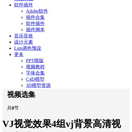
软件插件
Adobe软件
插件合集
软件插件
插件脚本
音乐音效
设计元素
Luts调色预设
更多
PPT模版
视频教程
字体合集
C4D模型
3D模型资源
视频选集
共
0
节
VJ视觉效果4组vj背景高清视