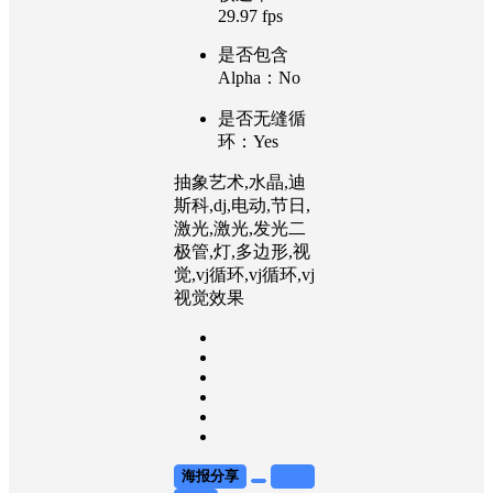
29.97 fps
是否包含
Alpha：No
是否无缝循
环：Yes
抽象艺术,水晶,迪
斯科,dj,电动,节日,
激光,激光,发光二
极管,灯,多边形,视
觉,vj循环,vj循环,vj
视觉效果
海报分享
收藏