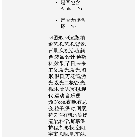
是否包含
Alpha：No
是否无缝循
环：Yes
3d图形,3d渲染,抽
象艺术,艺术,背景,
背景,庆祝活动,颜
色,装饰,设计,迪斯
科,效果,节日,未来
主义,发光,发光,图
形,假日,万花筒,激
光,发光二极管,光,
循环,魔法,冥想,现
代,运动,音乐视
频,Neon,夜晚,夜总
会,粒子,派对,图案,
持久性有机污染物,
渲染,科学,屏幕保
护程序,形状,空间,
宇宙飞船,星,车站,