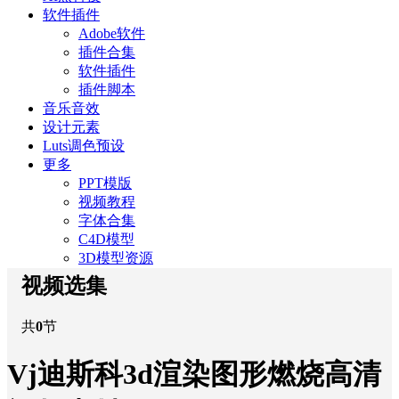
软件插件
Adobe软件
插件合集
软件插件
插件脚本
音乐音效
设计元素
Luts调色预设
更多
PPT模版
视频教程
字体合集
C4D模型
3D模型资源
视频选集
共
0
节
Vj迪斯科3d渲染图形燃烧高清