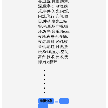
会,企业,舞蹈,跳舞,
深,数字,dj,电动,娱
乐,事件,闪光,闪烁,
闪烁,飞行,几何,假
日,冲动,发光二极
管,光,现场广播,循
环,发光,音乐,Neon,
夜晚,夜总会,夜舞,
夜灯,派对,迷幻,收
音机,彩虹,射线,放
松,Sci-fi,显示,空间,
舞台,技术,技术,恍
惚,vj,vj循环
海报分享
收藏
举报