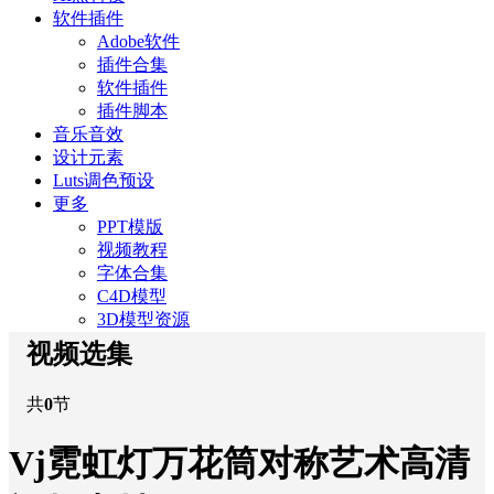
软件插件
Adobe软件
插件合集
软件插件
插件脚本
音乐音效
设计元素
Luts调色预设
更多
PPT模版
视频教程
字体合集
C4D模型
3D模型资源
视频选集
共
0
节
Vj霓虹灯万花筒对称艺术高清