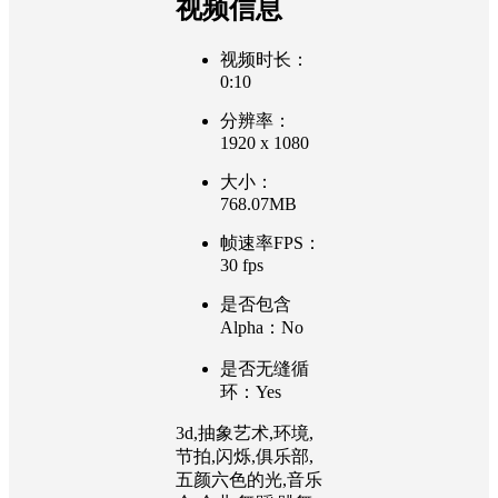
视频信息
视频时长：
0:10
分辨率：
1920 x 1080
大小：
768.07MB
帧速率FPS：
30 fps
是否包含
Alpha：No
是否无缝循
环：Yes
3d,抽象艺术,环境,
节拍,闪烁,俱乐部,
五颜六色的光,音乐