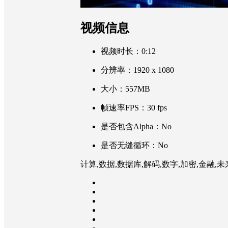
视频信息
视频时长：0:12
分辨率：1920 x 1080
大小：557MB
帧速率FPS：30 fps
是否包含Alpha：No
是否无缝循环：No
计算,数据,数据库,解码,数字,加密,金融,未