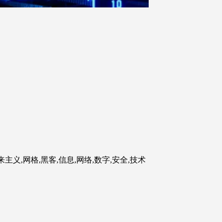
来主义,网格,黑客,信息,网络,数字,安全,技术