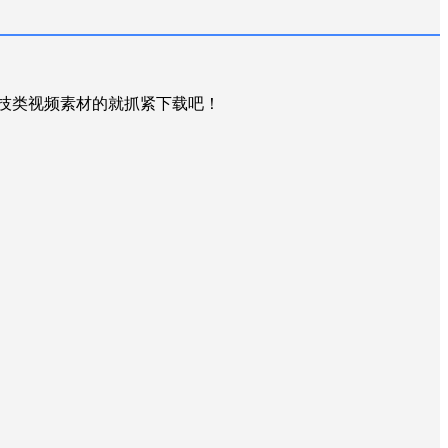
科技类视频素材的就抓紧下载吧！