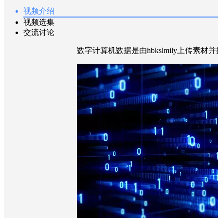
视频介绍
视频选集
交流讨论
数字计算机数据是由hbkslmily上