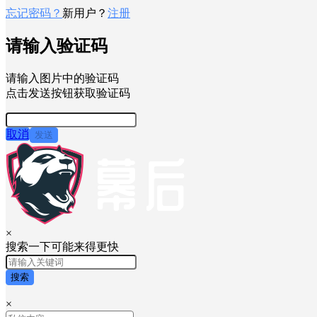
忘记密码？
新用户？
注册
请输入验证码
请输入图片中的验证码
点击发送按钮获取验证码
取消
发送
×
搜索一下可能来得更快
搜索
×