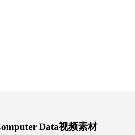
mputer Data视频素材