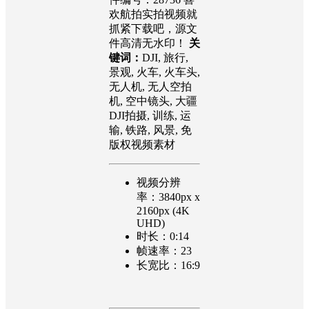
欢航拍实拍视频就
抓紧下载吧，源文
件高清无水印！
关
键词：
DJI, 旅行,
景观, 火车, 火车头,
无人机, 无人空拍
机, 空中镜头, 大疆
DJI拍摄, 训练, 运
输, 铁路, 风景, 免
版权视频素材
视频分辨
率：3840px x
2160px (4K
UHD)
时长：0:14
帧速率：23
长宽比：16:9