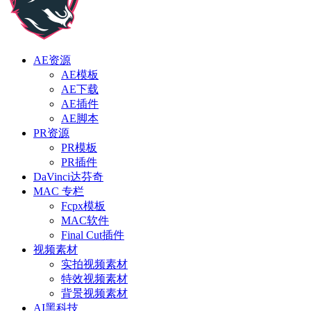
AE资源
AE模板
AE下载
AE插件
AE脚本
PR资源
PR模板
PR插件
DaVinci达芬奇
MAC 专栏
Fcpx模板
MAC软件
Final Cut插件
视频素材
实拍视频素材
特效视频素材
背景视频素材
AI黑科技