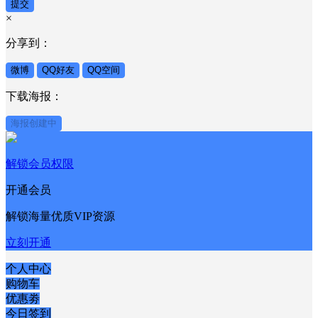
提交
×
分享到：
微博
QQ好友
QQ空间
下载海报：
海报创建中
解锁会员权限
开通会员
解锁海量优质VIP资源
立刻开通
个人中心
购物车
优惠劵
今日签到