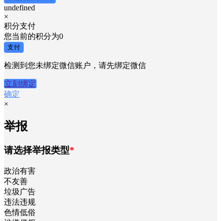
undefined
×
积分支付
您当前的积分为
0
支付
检测到您未绑定微信账户，请先绑定微信
立刻绑定
确定
×
举报
请选择举报类型
*
政治有害
不友善
垃圾广告
违法违规
色情低俗