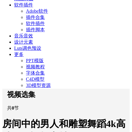
软件插件
Adobe软件
插件合集
软件插件
插件脚本
音乐音效
设计元素
Luts调色预设
更多
PPT模版
视频教程
字体合集
C4D模型
3D模型资源
视频选集
共
0
节
房间中的男人和雕塑舞蹈4k高