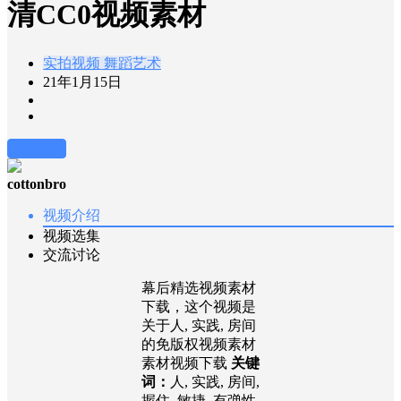
清CC0视频素材
实拍视频
舞蹈艺术
21年1月15日
前往下载
cottonbro
视频介绍
视频选集
交流讨论
幕后精选视频素材
下载，这个视频是
关于人, 实践, 房间
的免版权视频素材
素材视频下载
关键
词：
人, 实践, 房间,
握住, 敏捷, 有弹性,