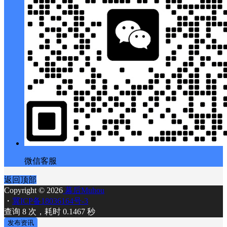
微信客服
返回顶部
Copyright © 2026
幕后Muhou
・
冀ICP备18036164号-3
查询 8 次，耗时 0.1467 秒
发布资讯