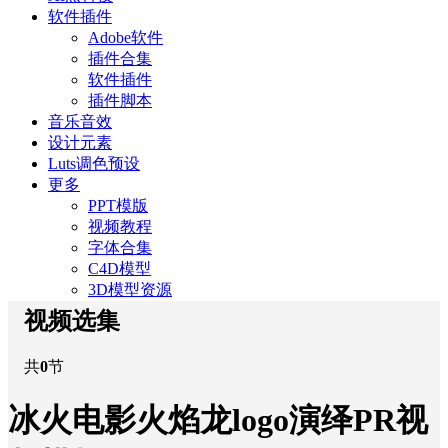
软件插件
Adobe软件
插件合集
软件插件
插件脚本
音乐音效
设计元素
Luts调色预设
更多
PPT模版
视频教程
字体合集
C4D模型
3D模型资源
视频选集
共
0
节
冰火电影火焰龙logo演绎PR视