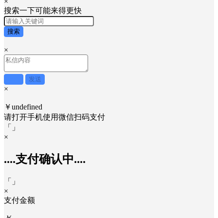
×
搜索一下可能来得更快
搜索
×
取消
发送
×
￥undefined
请打开手机使用
微信
扫码支付
「
」
×
....支付确认中....
「
」
×
支付金额