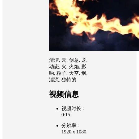
清洁, 云, 创意, 龙,
动态, 火, 火焰, 影
响, 粒子, 天空, 烟,
湍流, 独特的
视频信息
视频时长：
0:15
分辨率：
1920 x 1080