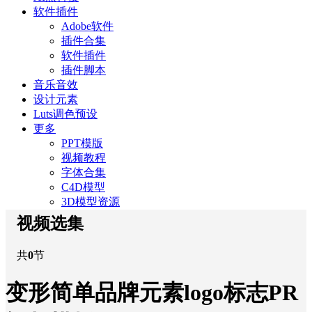
软件插件
Adobe软件
插件合集
软件插件
插件脚本
音乐音效
设计元素
Luts调色预设
更多
PPT模版
视频教程
字体合集
C4D模型
3D模型资源
视频选集
共
0
节
变形简单品牌元素logo标志PR