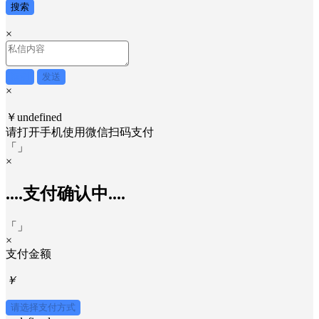
搜索
×
取消
发送
×
￥undefined
请打开手机使用
微信
扫码支付
「
」
×
....支付确认中....
「
」
×
支付金额
￥
请选择支付方式