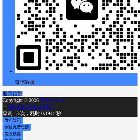
微信客服
返回顶部
Copyright © 2026
幕后Muhou
・
冀ICP备18036164号-3
查询 13 次，耗时 0.1941 秒
发布资讯
创建免费资源
发表话题