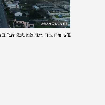
英国, 飞行, 景观, 伦敦, 现代, 日出, 日落, 交通