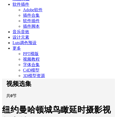
软件插件
Adobe软件
插件合集
软件插件
插件脚本
音乐音效
设计元素
Luts调色预设
更多
PPT模版
视频教程
字体合集
C4D模型
3D模型资源
视频选集
共
0
节
纽约曼哈顿城鸟瞰延时摄影视