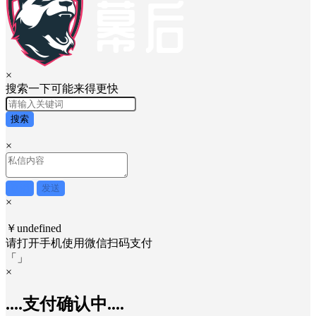
×
搜索一下可能来得更快
搜索
×
取消
发送
×
￥undefined
请打开手机使用
微信
扫码支付
「
」
×
....支付确认中....