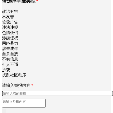
请选择举报类型
*
政治有害
不友善
垃圾广告
违法违规
色情低俗
涉嫌侵权
网络暴力
涉未成年
自杀自残
不实信息
引人不适
抄袭
扰乱社区秩序
请输入举报内容
*