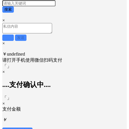
搜索
×
取消
发送
×
￥undefined
请打开手机使用
微信
扫码支付
「
」
×
....支付确认中....
「
」
×
支付金额
￥