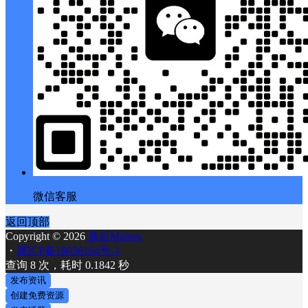
微信客服
返回顶部
Copyright © 2026
幕后Muhou
・
冀ICP备18036164号-3
查询 8 次，耗时 0.1842 秒
发布资讯
创建免费资源