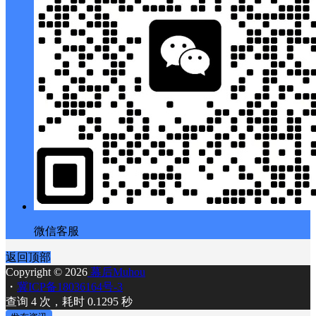
微信客服
返回顶部
Copyright © 2026
幕后Muhou
・
冀ICP备18036164号-3
查询 4 次，耗时 0.1295 秒