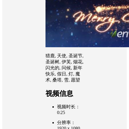
猎鹿, 天使, 圣诞节,
圣诞树, 伊芙, 烟花,
闪光的, 问候, 新年
快乐, 假日, 灯, 魔
术, 桑塔, 雪, 愿望
视频信息
视频时长：
0:25
分辨率：
1920 x 1080