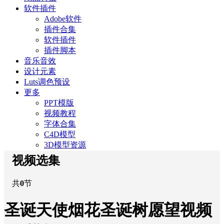
软件插件
Adobe软件
插件合集
软件插件
插件脚本
音乐音效
设计元素
Luts调色预设
更多
PPT模版
视频教程
字体合集
C4D模型
3D模型资源
视频选集
共
0
节
圣诞天使烟花圣诞树愿望视频