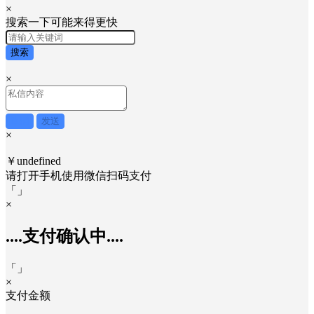
×
搜索一下可能来得更快
搜索
×
取消
发送
×
￥undefined
请打开手机使用
微信
扫码支付
「
」
×
....支付确认中....
「
」
×
支付金额