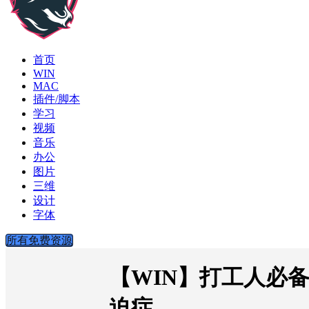
首页
WIN
MAC
插件/脚本
学习
视频
音乐
办公
图片
三维
设计
字体
所有免费资源
【WIN】打工人必备！
迫症