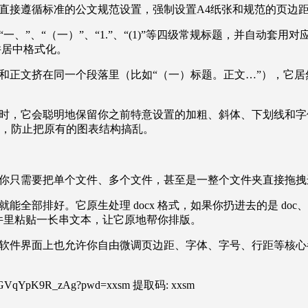
直接遵循标准的公文规范设置，强制设置A4纸张和规范的页边
、”、“（一）”、“1.”、“(1)”等四级常规标题，并自动套
并居中格式化。
和正文挤在同一个段落里（比如“（一）标题。正文…”），它
时，它会聪明地保留你之前特意设置的加粗、斜体、下划线和字
处理，防止把原有的图表结构搞乱。
你只需要把单个文件、多个文件，甚至是一整个文件夹直接拖拽
部排好。它原生处理 docx 格式，如果你扔进去的是 doc、wp
在软件里粘贴一长串文本，让它原地帮你排版。
软件界面上也允许你自由微调页边距、字体、字号、行距等核心
zbYVGVqYpK9R_zAg?pwd=xxsm 提取码: xxsm