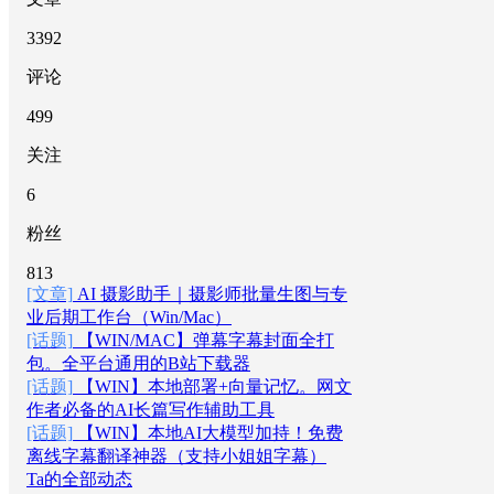
3392
评论
499
关注
6
粉丝
813
[文章]
AI 摄影助手｜摄影师批量生图与专
业后期工作台（Win/Mac）
[话题]
【WIN/MAC】弹幕字幕封面全打
包。全平台通用的B站下载器
[话题]
【WIN】本地部署+向量记忆。网文
作者必备的AI长篇写作辅助工具
[话题]
【WIN】本地AI大模型加持！免费
离线字幕翻译神器（支持小姐姐字幕）
Ta的全部动态