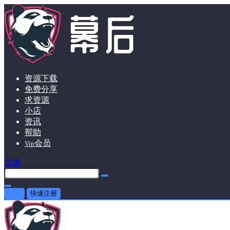
资源下载
免费分享
求资源
小店
资讯
帮助
会员
Vip
文章
登录
快速注册