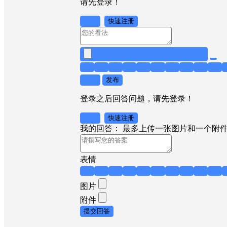
请先登录！
登录
快速注册
😁
😊
😎
😤
😥
😂
😍
😏
😙
😟
取消
发布
登录之后回答问题，请先登录！
登录
快速注册
我的回答：
最多上传一张图片和一个附
表情
😁
😊
😎
😤
😥
😂
😍
😏
😙
😟
图片
附件
提交回答