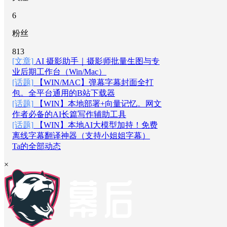
6
粉丝
813
[文章]
AI 摄影助手｜摄影师批量生图与专
业后期工作台（Win/Mac）
[话题]
【WIN/MAC】弹幕字幕封面全打
包。全平台通用的B站下载器
[话题]
【WIN】本地部署+向量记忆。网文
作者必备的AI长篇写作辅助工具
[话题]
【WIN】本地AI大模型加持！免费
离线字幕翻译神器（支持小姐姐字幕）
Ta的全部动态
×