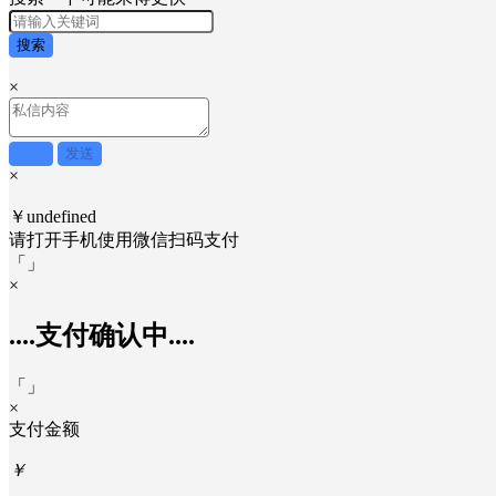
搜索
×
取消
发送
×
￥undefined
请打开手机使用
微信
扫码支付
「
」
×
....支付确认中....
「
」
×
支付金额
￥