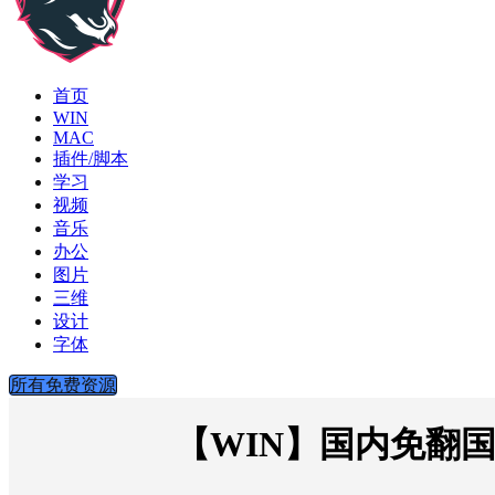
首页
WIN
MAC
插件/脚本
学习
视频
音乐
办公
图片
三维
设计
字体
所有免费资源
【WIN】国内免翻国际