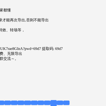
大家都懂
录才能再次导出,否则不能导出
特效、转场等，
Hw5cUK7rae8GInA?pwd=69d7 提取码: 69d7
免费、无限导出
群交流～。
😖
😜
😱
😲
😭
😚
💀
👻
👍
💪
👊