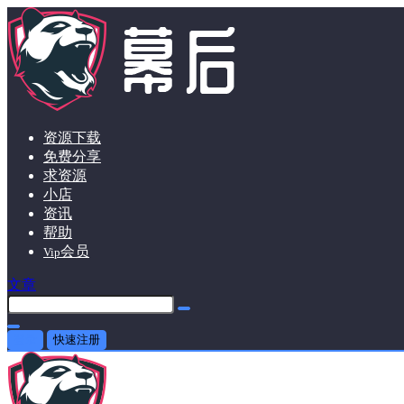
资源下载
免费分享
求资源
小店
资讯
帮助
会员
Vip
文章
登录
快速注册