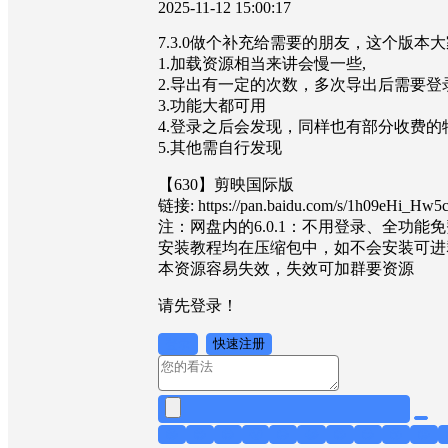
2025-11-12 15:00:17
7.3.0做个补充给需要的朋友，这个版本
1.加载资源相当来讲会慢一些,
2.导出有一定的次数，多次导出后需要登
3.功能大都可用
4.登录之后会发现，同样也有部分收费的
5.其他需自行发现
【630】剪映国际版
链接: https://pan.baidu.com/s/1h09eHi_
注：网盘内的6.0.1：不用登录、全功能
安装教程均在压缩包中，如不会安装可进
本资源容易失效，失效可加群要资源
请先登录！
登录
快速注册
😁
😊
😎
😤
😥
😂
😍
😏
😙
😟