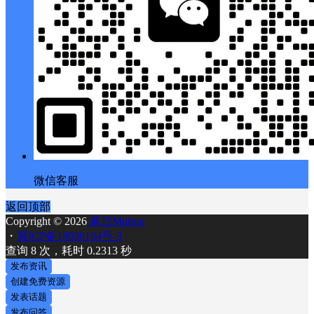
微信客服
返回顶部
Copyright © 2026
幕后Muhou
・
冀ICP备18036164号-3
查询 8 次，耗时 0.2313 秒
发布资讯
创建免费资源
发表话题
发布问答