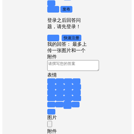
👊
取消
发布
登录之后回答问
题，请先登录！
登录
快速注册
我的回答：
最多上
传一张图片和一个
附件
表情
😁
😊
😎
😤
😥
😂
😍
😏
😙
😟
😖
😜
😱
😲
😭
😚
💀
👻
👍
💪
👊
图片
附件