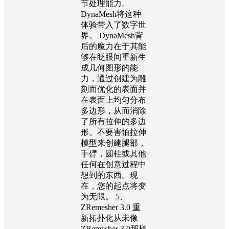
节处理能力。
DynaMesh将这种
体验带入了数字世
界。 DynaMesh背
后的魔力在于其能
够在眨眼间重新生
成几何图形的能
力，通过创建为雕
刻而优化的表面并
在表面上均匀分布
多边形，从而消除
了所有拉伸的多边
形。不要害怕拉伸
模型来创建腿部，
手臂，圆柱或其他
任何在创意过程中
想到的东西。现
在，您的起点将变
为无限。 5、
ZRemesher 3.0 重
新拓扑化从未像
ZRemesher 3.0那样