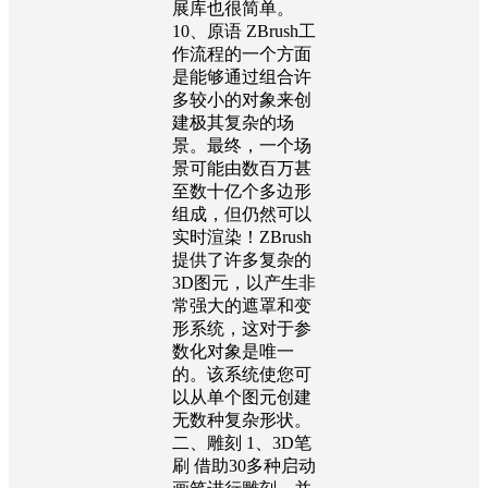
展库也很简单。
10、原语 ZBrush工
作流程的一个方面
是能够通过组合许
多较小的对象来创
建极其复杂的场
景。最终，一个场
景可能由数百万甚
至数十亿个多边形
组成，但仍然可以
实时渲染！ZBrush
提供了许多复杂的
3D图元，以产生非
常强大的遮罩和变
形系统，这对于参
数化对象是唯一
的。该系统使您可
以从单个图元创建
无数种复杂形状。
二、雕刻 1、3D笔
刷 借助30多种启动