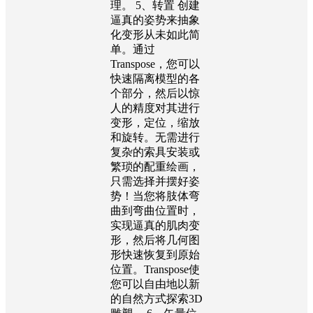
理。 5、转置 创建
逼真的姿势来抽象
化变形从未如此简
单。通过
Transpose，您可以
快速隔离模型的各
个部分，然后以惊
人的精度对其进行
变形，定位，缩放
和旋转。无需进行
复杂的索具安装或
繁琐的配重绘画，
只需选择并摆好姿
势！当您将肢体弯
曲到弯曲位置时，
实现逼真的肌肉变
形，然后将几何图
形快速恢复到原始
位置。Transpose使
您可以自由地以新
的自然方式探索3D