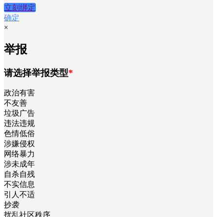
立刻绑定
确定
×
举报
请选择举报类型
*
政治有害
不友善
垃圾广告
违法违规
色情低俗
涉嫌侵权
网络暴力
涉未成年
自杀自残
不实信息
引人不适
抄袭
扰乱社区秩序