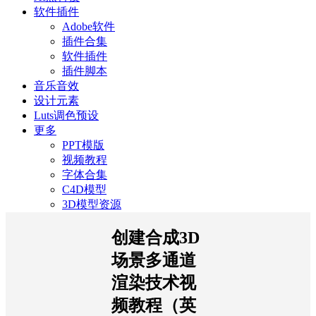
软件插件
Adobe软件
插件合集
软件插件
插件脚本
音乐音效
设计元素
Luts调色预设
更多
PPT模版
视频教程
字体合集
C4D模型
3D模型资源
创建合成3D
场景多通道
渲染技术视
频教程（英