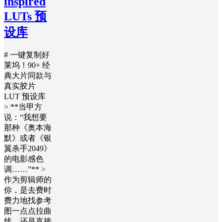
inspired
LUTs 预
设库
# 一键复制好
莱坞！90+ 经
典大片同款与
真实胶片
LUT 预设库
> **当甲方
说：“我想要
那种《奥本海
默》或者《银
翼杀手2049》
的电影感色
调……”** >
作为剪辑师的
你，是去费时
费力地找参考
图一点点拉曲
线，还是直接