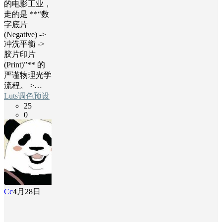
的电影工业，
走的是 **“数
字底片
(Negative) ->
冲洗平衡 ->
胶片印片
(Print)”** 的
严谨物理光学
流程。 >…
Luts调色预设
25
0
Cc
4月28日