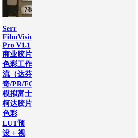
Serr
FilmVision
Pro V1.1
商业胶片
色彩工作
流（达芬
奇/PR/FCPX）
模拟富士
柯达胶片
色彩
LUT预
设 + 视