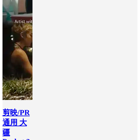
剪映/PR
通用 大
疆