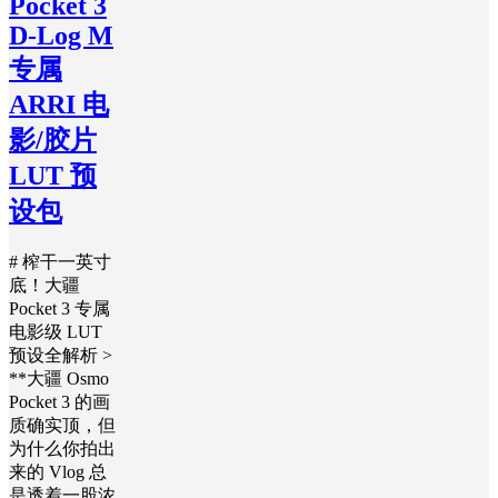
Pocket 3
D-Log M
专属
ARRI 电
影/胶片
LUT 预
设包
# 榨干一英寸
底！大疆
Pocket 3 专属
电影级 LUT
预设全解析 >
**大疆 Osmo
Pocket 3 的画
质确实顶，但
为什么你拍出
来的 Vlog 总
是透着一股浓