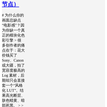
节点）
# 为什么你的
画面总缺点
“电影感”？因
为你缺一个真
正的模块化色
彩引擎 > 很
多创作者的痛
点在于：花大
价钱买了
Sony、Canon
或大疆，拍了
宽容度极高的
Log 素材，后
期却只会直接
套一个“风格
化 LUT”。结
果高光断层、
肤色蜡黄、暗
部死黑。 > >