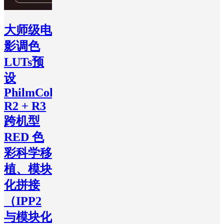
大师级电
影调色
LUTs预
设
PhilmColor
R2 + R3
跨机型
RED 色
彩科学移
植、模块
化拼接
（IPP2
与模块化