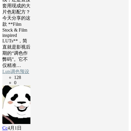
套用现成的大
片色彩配方？
今天分享的这
款 **Film
Stock & Film
inspired
LUTs**，简
直就是影视后
期的“调色作
弊码”。它不
仅精准…
Luts调色预设
128
0
Cc
4月1日