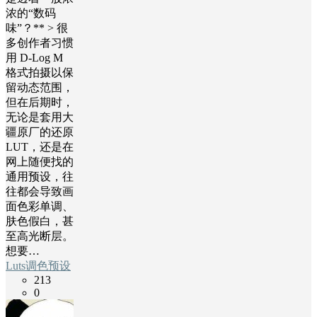
浓的“数码
味”？** > 很
多创作者习惯
用 D-Log M
格式拍摄以保
留动态范围，
但在后期时，
无论是套用大
疆原厂的还原
LUT，还是在
网上随便找的
通用预设，往
往都会导致画
面色彩单调、
肤色假白，甚
至高光断层。
想要…
Luts调色预设
213
0